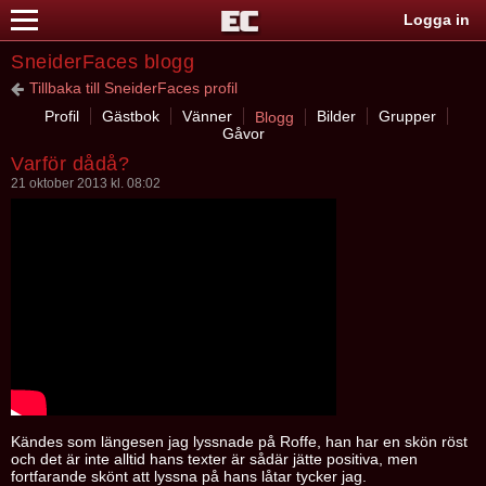
Logga in
SneiderFaces blogg
Tillbaka till SneiderFaces profil
Profil
Gästbok
Vänner
Bilder
Grupper
Blogg
Gåvor
Varför dådå?
21 oktober 2013 kl. 08:02
Kändes som längesen jag lyssnade på Roffe, han har en skön röst
och det är inte alltid hans texter är sådär jätte positiva, men
fortfarande skönt att lyssna på hans låtar tycker jag.