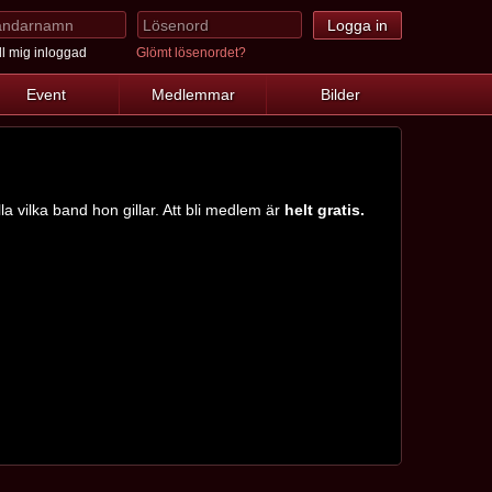
l mig inloggad
Glömt lösenordet?
Event
Medlemmar
Bilder
a vilka band hon gillar. Att bli medlem är
helt gratis.