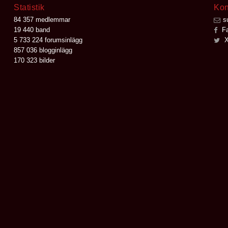
Statistik
Kon
84 357 medlemmar
s
19 440 band
Fa
5 733 224 forumsinlägg
X
857 036 blogginlägg
170 323 bilder