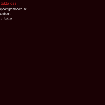
takta oss
upport@emocore.se
cebook
 / Twitter