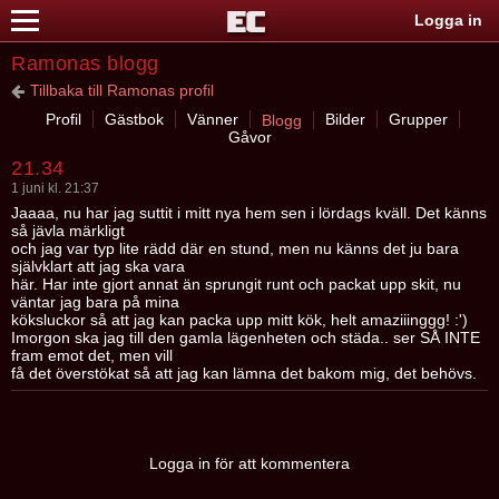
Logga in
Ramonas blogg
Tillbaka till Ramonas profil
Profil
Gästbok
Vänner
Bilder
Grupper
Blogg
Gåvor
21.34
1 juni kl. 21:37
Jaaaa, nu har jag suttit i mitt nya hem sen i lördags kväll. Det känns
så jävla märkligt
och jag var typ lite rädd där en stund, men nu känns det ju bara
självklart att jag ska vara
här. Har inte gjort annat än sprungit runt och packat upp skit, nu
väntar jag bara på mina
köksluckor så att jag kan packa upp mitt kök, helt amaziiinggg! :')
Imorgon ska jag till den gamla lägenheten och städa.. ser SÅ INTE
fram emot det, men vill
få det överstökat så att jag kan lämna det bakom mig, det behövs.
Logga in för att kommentera