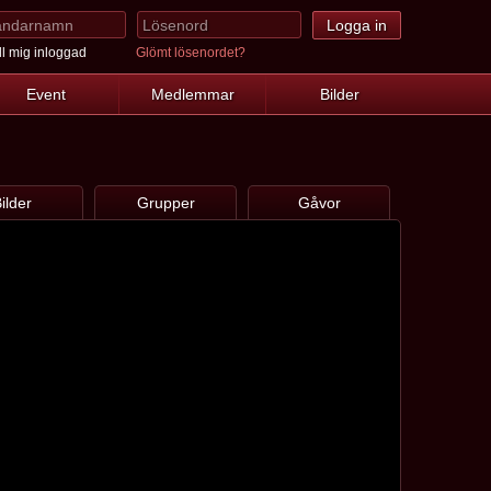
l mig inloggad
Glömt lösenordet?
Event
Medlemmar
Bilder
ilder
Grupper
Gåvor