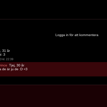
Logga in för att kommentera
, 31 år
t :3
3 kl. 22:39
rince
Tjej, 30 år
a de är ju de :D <3