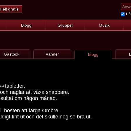
Helt gratis
Hål
Blogg
Grupper
Musik
Gästbok
Vänner
B
Blogg
sea
tabletter.
 och naglar att växa snabbare.
resultat om någon månad.
ill hösten att färga Ombre.
ldigt fint ut och det skulle nog se bra ut.