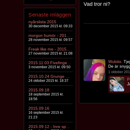
Vad tror ni?
Senaste inläggen
nyårslista 2015
30 december 2015 kl. 09:33
morgon humör - 2015.11.28
28 november 2015 kl. 09:57
Freak like me - 2015.11.27
27 november 2015 kl. 21:08
Wubiiis
Tjej
2015.11.03 FivefingerdeathpunchPaparoach + Stockholm
De är snygg
3 november 2015 kl. 09:50
1 oktober 201
2015.10.24 Grunge & slipknot mums
P
24 oktober 2015 kl. 18:37
J
2015.09.18
18 september 2015 kl.
18:56
2015.09.16
16 september 2015 kl.
21:23
2015.09.12 - Inre spöken