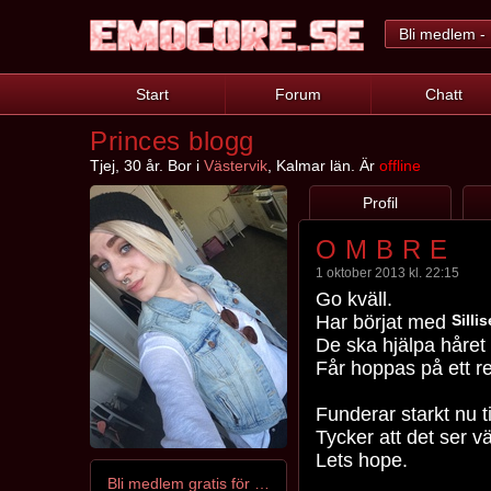
Bli medlem - 
Start
Forum
Chatt
Princes blogg
Tjej, 30 år. Bor i
Västervik
, Kalmar län. Är
offline
Profil
O M B R E
1 oktober 2013 kl. 22:15
Go kväll.
Har börjat med
Silli
De ska hjälpa håret
Får hoppas på ett 
Funderar starkt nu t
Tycker att det ser vä
Lets hope.
Bli medlem gratis för att kontakta Prince