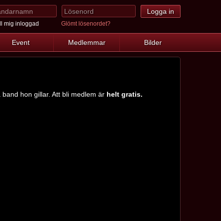
l mig inloggad
Glömt lösenordet?
Event
Medlemmar
Bilder
a band hon gillar. Att bli medlem är
helt gratis.