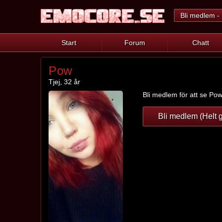
Bli medlem - 
Start
Forum
Chatt
Pow
Tjej, 32 år
Bli medlem för att se Pows
Bli medlem (Helt g