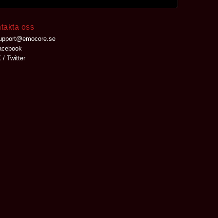
takta oss
upport@emocore.se
cebook
 / Twitter