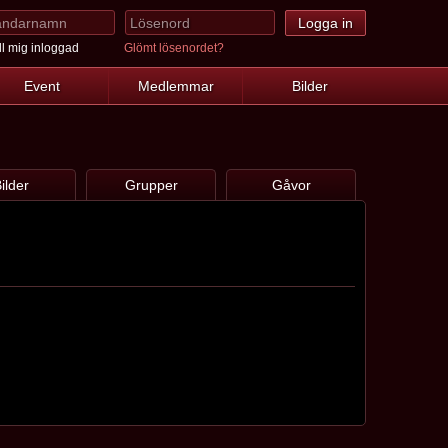
l mig inloggad
Glömt lösenordet?
Event
Medlemmar
Bilder
ilder
Grupper
Gåvor