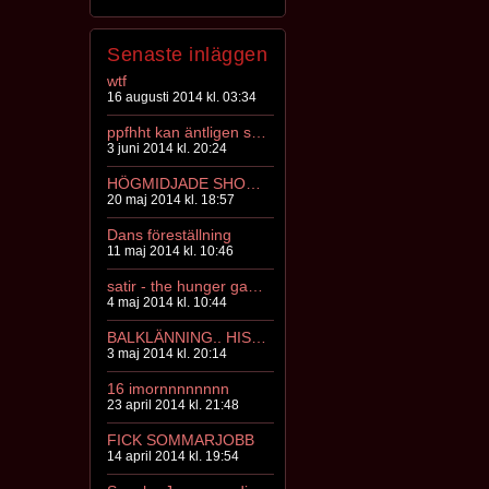
Senaste inläggen
wtf
16 augusti 2014 kl. 03:34
ppfhht kan äntligen skryta lite ;)
3 juni 2014 kl. 20:24
HÖGMIDJADE SHORTS SÖKES
20 maj 2014 kl. 18:57
Dans föreställning
11 maj 2014 kl. 10:46
satir - the hunger games o a modest proposal?..
4 maj 2014 kl. 10:44
BALKLÄNNING.. HISS ELLER DISS?
3 maj 2014 kl. 20:14
16 imornnnnnnnn
23 april 2014 kl. 21:48
FICK SOMMARJOBB
14 april 2014 kl. 19:54