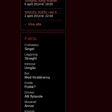
Sungha Jung scandinavia tour2014 - Guden av gittar
6 april 2014 kl. 19:05
SINGEL IGEN, rätt happy
2 april 2014 kl. 22:04
Visa alla
Fakta
Civilstatus:
Singel
Läggning:
Straight
Intresse:
Umgås
Bor:
Med föräldrarna
Politik:
Politik?
Dricker:
Allt flytande
Musikstil:
Annat
Klädstil: