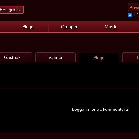
Helt gratis
Hål
Blogg
Grupper
Musik
Gästbok
Vänner
B
Blogg
Logga in för att kommentera