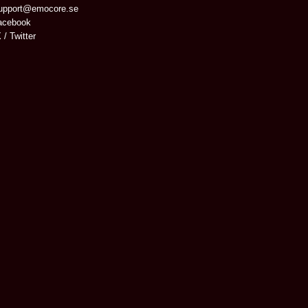
upport@emocore.se
cebook
 / Twitter