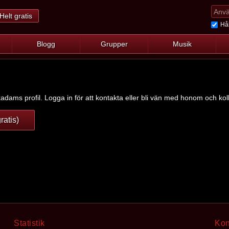
Helt gratis
Hål
Blogg
Grupper
Musik
adams profil. Logga in för att kontakta eller bli vän med honom och koll
ratis)
Statistik
Kon