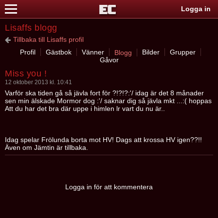
Logga in
Lisaffs blogg
Tillbaka till Lisaffs profil
Profil
Gästbok
Vänner
Bilder
Grupper
Blogg
Gåvor
Miss you !
12 oktober 2013 kl. 10:41
Varför ska tiden gå så jävla fort för ?!?!?:'/ idag är det 8 månader
sen min älskade Mormor dog :'/ saknar dig så jävla mkt ...:( hoppas
Att du har det bra där uppe i himlen lr vart du nu är..
Idag spelar Frölunda borta mot HV! Dags att krossa HV igen??!!
Även om Jämtin är tillbaka.
Logga in för att kommentera