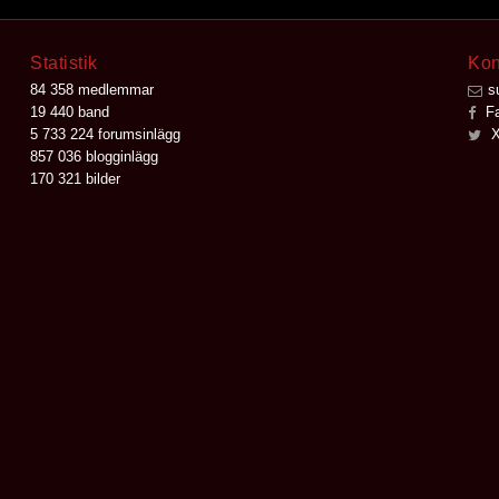
Statistik
Kon
84 358 medlemmar
s
19 440 band
Fa
5 733 224 forumsinlägg
X
857 036 blogginlägg
170 321 bilder