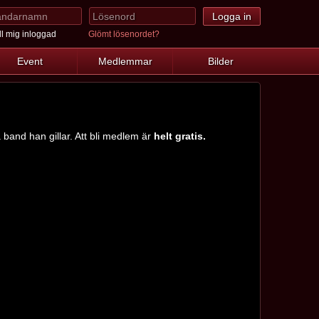
l mig inloggad
Glömt lösenordet?
Event
Medlemmar
Bilder
a band han gillar. Att bli medlem är
helt gratis.