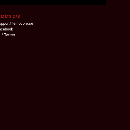
takta oss
upport@emocore.se
cebook
 / Twitter