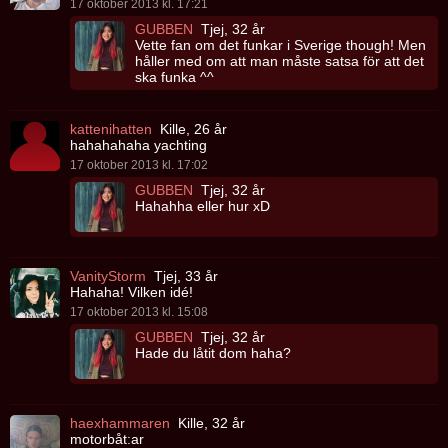
17 oktober 2013 kl. 17:21
GUBBEN
Tjej, 32 år
Vette fan om det funkar i Sverige though! Men
håller med om att man måste satsa för att det
ska funka ^^
kattenihatten
Kille, 26 år
hahahahaha yachting
17 oktober 2013 kl. 17:02
GUBBEN
Tjej, 32 år
Hahahha eller hur xD
VanityStorm
Tjej, 33 år
Hahaha! Vilken idé!
17 oktober 2013 kl. 15:08
GUBBEN
Tjej, 32 år
Hade du låtit dom haha?
haexhammaren
Kille, 32 år
motorbåt:ar