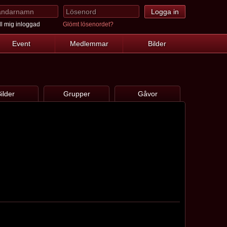
l mig inloggad
Glömt lösenordet?
Event
Medlemmar
Bilder
ilder
Grupper
Gåvor