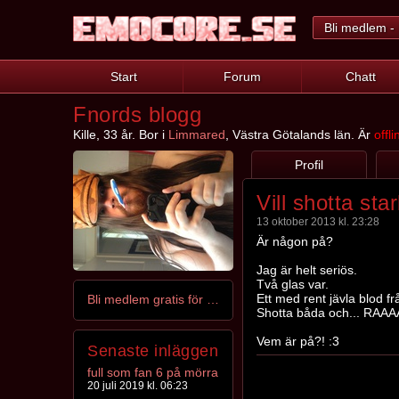
Bli medlem - 
Start
Forum
Chatt
Fnords blogg
Kille, 33 år. Bor i
Limmared
, Västra Götalands län. Är
offli
Profil
Vill shotta sta
13 oktober 2013 kl. 23:28
Är någon på?
Jag är helt seriös.
Två glas var.
Ett med rent jävla blod fr
Bli medlem gratis för att kontakta Fnord
Shotta båda och... RAA
Vem är på?! :3
Senaste inläggen
full som fan 6 på mörra
20 juli 2019 kl. 06:23