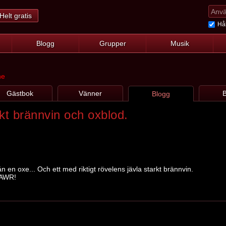
Helt gratis
Hål
Blogg
Grupper
Musik
ne
Gästbok
Vänner
B
Blogg
rkt brännvin och oxblod.
ån en oxe... Och ett med riktigt rövelens jävla starkt brännvin.
AAWR!