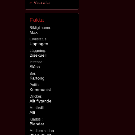
Visa alla
Fakta
Riktigt namn:
Max
Civilstatus:
Upptagen
Läggning:
Bisexuell
Intresse:
Slåss
Bor:
Kartong
Politik:
Kommunist
Dricker:
Allt flytande
Musikstil:
Allt
Klädstil:
Blandat
Medlem sedan: