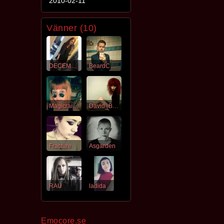
2010-02-11
Vänner (10)
DECEMBERNATT
BeardCaptain
Magicrainbowbewb
David_Bowie
Fracture
Asgarden
RAU
ladida
Emocore.se