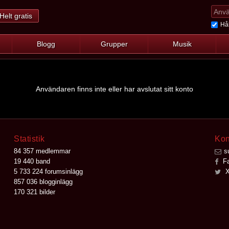
Helt gratis
Hål
Blogg
Grupper
Musik
Användaren finns inte eller har avslutat sitt konto
Statistik
Kon
84 357 medlemmar
s
19 440 band
Fa
5 733 224 forumsinlägg
X
857 036 blogginlägg
170 321 bilder