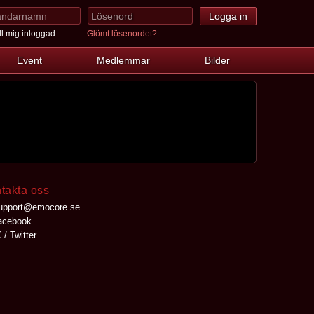
l mig inloggad
Glömt lösenordet?
Event
Medlemmar
Bilder
takta oss
upport@emocore.se
cebook
 / Twitter