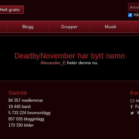
Helt gratis
Hål
Blogg
Grupper
Musik
DeadbyNovember har bytt namn
Alexander_E
heter denne nu.
Statistik
Kon
84 357 medlemmar
s
19 440 band
Fa
5 733 224 forumsinlägg
X
857 035 blogginlägg
170 330 bilder