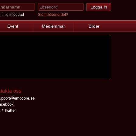
l mig inloggad
Glömt lösenordet?
Event
Medlemmar
Bilder
takta oss
upport@emocore.se
cebook
 / Twitter