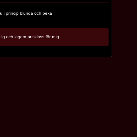
 i princip blunda och peka
lig och lagom prisklass för mig