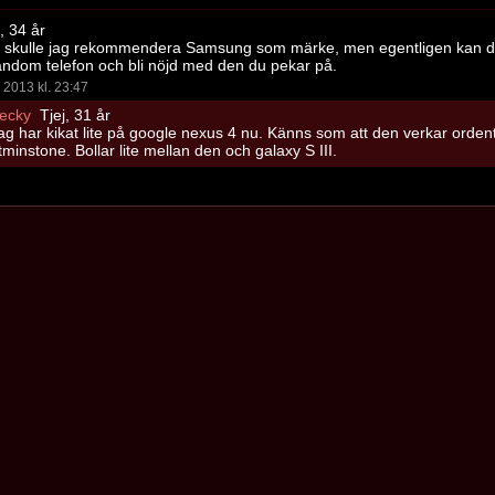
, 34 år
 skulle jag rekommendera Samsung som märke, men egentligen kan du
ndom telefon och bli nöjd med den du pekar på.
2013 kl. 23:47
ecky
Tjej, 31 år
ag har kikat lite på google nexus 4 nu. Känns som att den verkar ordent
tminstone. Bollar lite mellan den och galaxy S III.