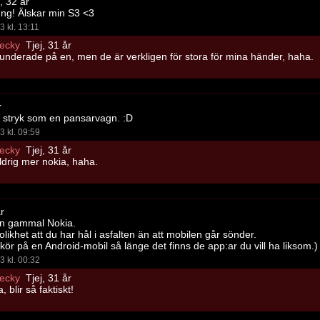
, 32 år
g! Älskar min S3 <3
3 kl. 13:11
ecky
Tjej, 31 år
underade på en, men de är verkligen för stora för mina händer, haha.
r
l stryk som en pansarvagn. :D
3 kl. 09:59
ecky
Tjej, 31 år
ldrig mer nokia, haha.
r
en gammal Nokia.
likhet att du har hål i asfalten än att mobilen går sönder.
, kör på en Android-mobil så länge det finns de app:ar du vill ha liksom.)
3 kl. 00:32
ecky
Tjej, 31 år
a, blir så faktiskt!