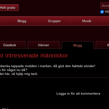
Helt gratis
Hål
Blogg
Grupper
Musik
Gästbok
Vänner
B
Blogg
skt intresserade människor
ecka tappade mobilen i marken, då gick den faktiskt sönder!
 för något nu då?
et här, så hjälp mig tack.
Logga in för att kommentera