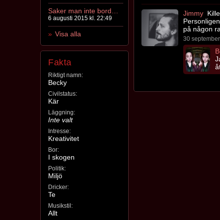
Saker man inte borde göra
Jimmy
Kille
6 augusti 2015 kl. 22:49
Personligen
på någon ra
Visa alla
30 september 
B
J
Fakta
å
Riktigt namn:
Becky
Civilstatus:
Kär
Läggning:
Inte valt
Intresse:
Kreativitet
Bor:
I skogen
Politik:
Miljö
Dricker:
Te
Musikstil:
Allt