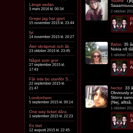
Yuume
Tjej
Länge sedan
Saaamsuuun
3 mars 2016 kl. 00:34
2 oktober 201
Grejer jag har gjort
B
15 november 2015 kl. 23:44
F
fyi
14 november 2015 kl. 20:27
Baloo
35 å
Äter skräpmat och åker motorcykel
Nokia n8 tå
23 oktober 2015 kl. 23:45
1 oktober 201
Något som gror
B
27 september 2015 kl.
A
17:43
Får inte bo utanför Sverige
22 september 2015 kl.
hector
33 å
21:47
Obviously 
Större sanno
Londonhem
(Nej, alltså
5 september 2015 kl. 00:14
1 oktober 201
One way ticket dåra.
B
1 september 2015 kl. 22:23
J
En titel
12 augusti 2015 kl. 22:45