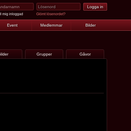
l mig inloggad
Glömt lösenordet?
Event
Medlemmar
Bilder
ilder
Grupper
Gåvor