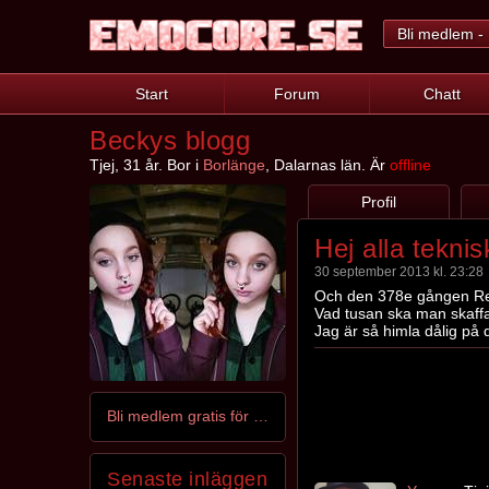
Bli medlem - 
Start
Forum
Chatt
Beckys blogg
Tjej, 31 år. Bor i
Borlänge
, Dalarnas län. Är
offline
Profil
Hej alla tekni
30 september 2013 kl. 23:28
Och den 378e gången Reb
Vad tusan ska man skaffa
Jag är så himla dålig på d
Bli medlem gratis för att kontakta Becky
Senaste inläggen