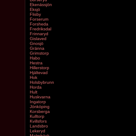
Ekenässjön
Eksjö
Flisby
Forserum
Forsheda
Fredriksdal
Frinnaryd
Gislaved
Gnosjö
Gränna
Grimstorp
Habo
Hestra
Hillerstorp
Hjältevad
Hok
Holsbybrunn
Horda
Hult
Huskvarna
Ingatorp
Jönköping
Korsberga
Kulltorp
Kvillsfors
Landsbro
Lekeryd
Malmbäck