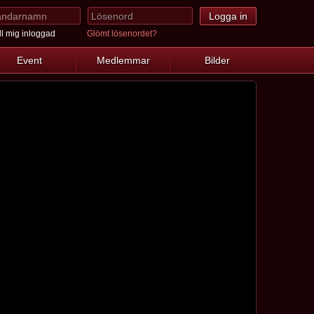
l mig inloggad
Glömt lösenordet?
Event
Medlemmar
Bilder