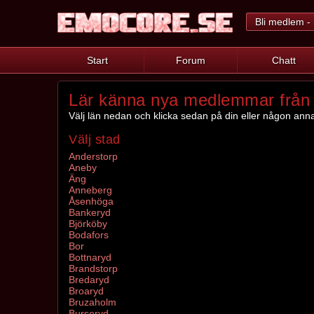
Bli medlem - 
Start
Forum
Chatt
Lär känna nya medlemmar från 
Välj län nedan och klicka sedan på din eller någon ann
Välj stad
Anderstorp
Aneby
Äng
Anneberg
Åsenhöga
Bankeryd
Björköby
Bodafors
Bor
Bottnaryd
Brandstorp
Bredaryd
Broaryd
Bruzaholm
Burseryd