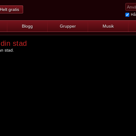
Helt gratis
Hål
Blogg
Grupper
Musik
din stad
an stad.