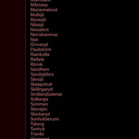
Månsarp
Mariannelund
Mullsjö
Myresjö
Nässjö
Nissafors
Norrahammar
Nye
Ormaryd
Pauliström
Ramkvilla
Reftele
Rörvik
Sandhem
Sandsjöfors
Sävsjö
Skeppshult
Skillingaryd
Smålandsstenar
Solberga
Sommen
Stensjön
Stockaryd
Sunhultsbrunn
Taberg
Tenhult
Tranås
Vaggeryd