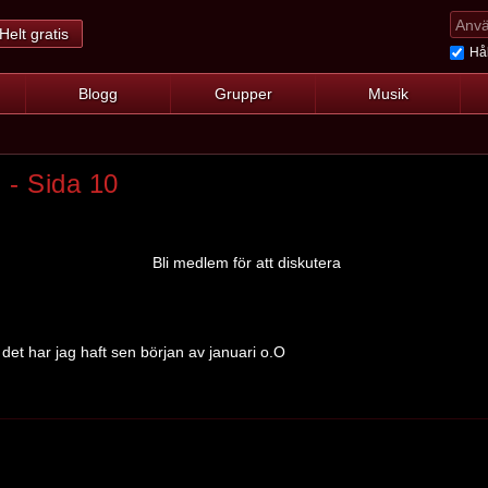
Helt gratis
Hål
Blogg
Grupper
Musik
l - Sida 10
Bli medlem för att diskutera
det har jag haft sen början av januari o.O