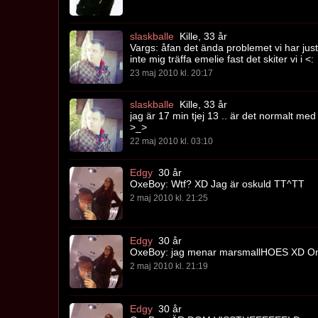
slaskballe
Kille, 33 år
Vargs: åfan det ända problemet vi har ju
inte mig träffa emelie fast det skiter vi i <:
23 maj 2010 kl. 20:17
slaskballe
Kille, 33 år
jag är 17 min tjej 13 .. är det normalt me
>_>
22 maj 2010 kl. 03:10
Edgy
30 år
OxeBoy: Wtf? XD Jag är oskuld TT^TT
2 maj 2010 kl. 21:25
Edgy
30 år
OxeBoy: jag menar marsmallHOES XD Om du
2 maj 2010 kl. 21:19
Edgy
30 år