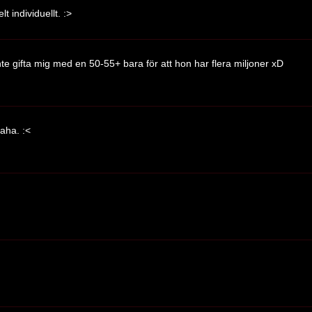
elt individuellt. :>
inte gifta mig med en 50-55+ bara för att hon har flera miljoner xD
aha. :<