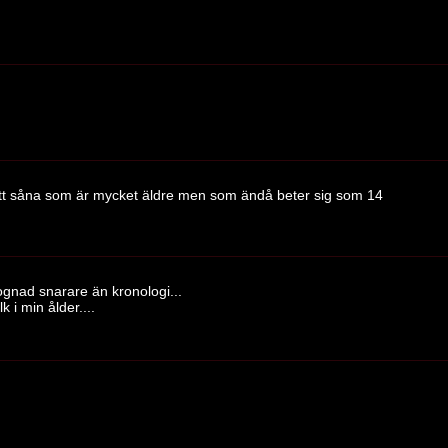
mött såna som är mycket äldre men som ändå beter sig som 14
gnad snarare än kronologi...
 i min ålder....