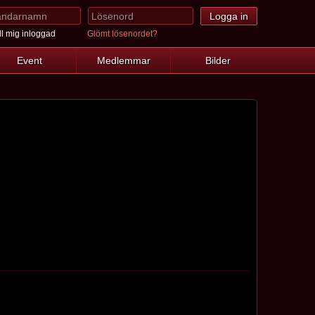
l mig inloggad
Glömt lösenordet?
Event
Medlemmar
Bilder