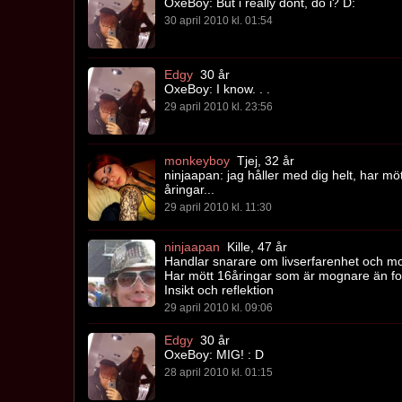
OxeBoy: But i really dont, do i? D:
30 april 2010 kl. 01:54
Edgy
30 år
OxeBoy: I know. . .
29 april 2010 kl. 23:56
monkeyboy
Tjej, 32 år
ninjaapan: jag håller med dig helt, har 
åringar...
29 april 2010 kl. 11:30
ninjaapan
Kille, 47 år
Handlar snarare om livserfarenhet och mo
Har mött 16åringar som är mognare än folk
Insikt och reflektion
29 april 2010 kl. 09:06
Edgy
30 år
OxeBoy: MIG! : D
28 april 2010 kl. 01:15