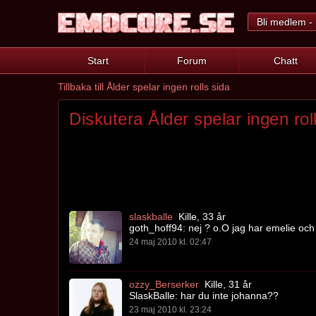
Bli medlem - 
Start
Forum
Chatt
Tillbaka till Ålder spelar ingen rolls sida
Diskutera Ålder spelar ingen rol
slaskballe
Kille, 33 år
goth_hoff94: nej ? o.O jag har emelie och 
24 maj 2010 kl. 02:47
ozzy_Berserker
Kille, 31 år
SlaskBalle: har du inte johanna??
23 maj 2010 kl. 23:24