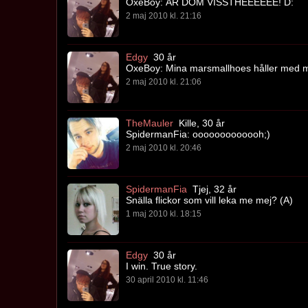
OxeBoy: ÄR DOM VISSTHEEEEEE! D:
2 maj 2010 kl. 21:16
Edgy
30 år
OxeBoy: Mina marsmallhoes håller med m
2 maj 2010 kl. 21:06
TheMauler
Kille, 30 år
SpidermanFia: ooooooooooooh;)
2 maj 2010 kl. 20:46
SpidermanFia
Tjej, 32 år
Snälla flickor som vill leka me mej? (A)
1 maj 2010 kl. 18:15
Edgy
30 år
I win. True story.
30 april 2010 kl. 11:46