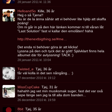
28 januari 2011 kl. 11:36
HelloandSo
Kille, 36 år
Hejj o så Tjena!!
Nu är de la änna såhär att vi behöver lite hjälp att skaffa
poäng!
Om ni går in på den här länken kommer ni till våran låt
"Last Solution" fast vi kallar den emolåten! hähä
http://thenextbigthing.se/#media?aid=33745&apo=6
Det enda ni behöver göra är att klicka!
Lyssna på den och tyck det är gött! Självklart finns hela
albumet där för avlyssning! TACK :)
28 januari 2011 kl. 10:04
Twisted_e
Tjej, 36 år
får väl kolla in det sen nångång... :)
27 december 2010 kl. 19:12
MissCupCake
Tjej, 31 år
hahahh jag vet min musiksmak suger, fast det var oxå
sepe länge sen jag la till alla dom banden...
26 december 2010 kl. 19:59
8bit
Tjej, 35 år