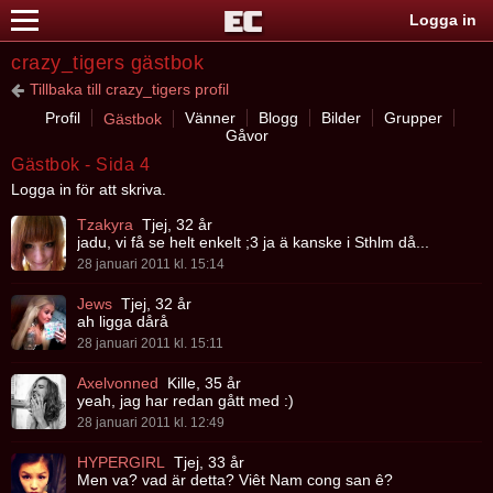
Logga in
crazy_tigers gästbok
Tillbaka till crazy_tigers profil
Profil
Vänner
Blogg
Bilder
Grupper
Gästbok
Gåvor
Gästbok - Sida 4
Logga in för att skriva.
Tzakyra
Tjej, 32 år
jadu, vi få se helt enkelt ;3 ja ä kanske i Sthlm då...
28 januari 2011 kl. 15:14
Jews
Tjej, 32 år
ah ligga dårå
28 januari 2011 kl. 15:11
Axelvonned
Kille, 35 år
yeah, jag har redan gått med :)
28 januari 2011 kl. 12:49
HYPERGIRL
Tjej, 33 år
Men va? vad är detta? Viêt Nam cong san ê?