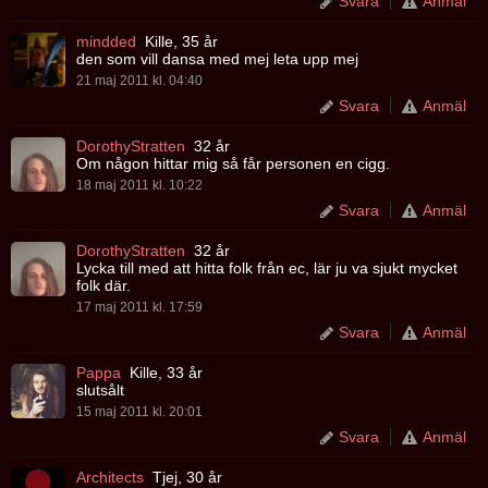
Svara
Anmäl
mindded
Kille, 35 år
den som vill dansa med mej leta upp mej
21 maj 2011 kl. 04:40
Svara
Anmäl
DorothyStratten
32 år
Om någon hittar mig så får personen en cigg.
18 maj 2011 kl. 10:22
Svara
Anmäl
DorothyStratten
32 år
Lycka till med att hitta folk från ec, lär ju va sjukt mycket
folk där.
17 maj 2011 kl. 17:59
Svara
Anmäl
Pappa
Kille, 33 år
slutsålt
15 maj 2011 kl. 20:01
Svara
Anmäl
Architects
Tjej, 30 år