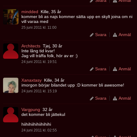
Svara
Anmäl
mindded
Kille, 35 år
kommer bli as najs kommer sätta upp en skylt joina om ni
vill varaa med
25 juni 2011 kl. 11:00
Svara
Anmäl
Architects
Tjej, 30 år
Inte lång tid kvar!
Jag vill träffa folk, hör av er :)
24 juni 2011 kl. 19:51
Svara
Anmäl
Xanaxtasy
Kille, 34 år
imorgon börjar bilandet upp :D kommer bli awesome!
24 juni 2011 kl. 15:19
Svara
Anmäl
Vargpung
32 år
det kommer bli jättekul
hiihihiihihiihihihi
24 juni 2011 kl. 02:55