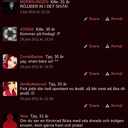
M0RRKUNGEN
Kille, 31 år
RÖJJEER IN I DET SISTA!
2 juli 2011 kl. 21:20
Svara
Anmäl
420666
Kille, 35 år
Kommer på fredag! :P
29 juni 2011 kl. 19:24
Svara
Anmäl
ZombiBarbie
Tjej, 30 år
yay, snart bäre av! ^^
28 juni 2011 kl. 16:55
Svara
Anmäl
iAmBulletproof
Tjej, 33 år
Fick jobb där helt spontant nu ikväll, så blir visst att åka dit
ändå :D
26 juni 2011 kl. 22:39
Svara
Anmäl
Neis
Tjej, 31 år
Om du ser en förvirrad flicka med vita dreads och troligen
ensam, kom gärna fram och prata!