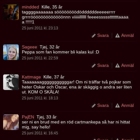
mindded
Kille, 35 år
taggggaaaaaaa söööööööödöddddddeeeeerrrr
grrrrööööööööööööönnn viiiiiilllllll feeeessssstttttttaaaa
a !!!!!1
25 juni 2011 kl. 23:13
Svara
Anmäl
Sageee
Tjej, 32 år
Peppa som fan kommer bli kalas kul :D
25 juni 2011 kl. 22:59
Svara
Anmäl
Kattmage
Kille, 37 år
Taaaaaaagggggggggggar! Om ni träffar två pojkar som
heter Oskar och Oscar, ena är skäggig o andra ser liten
ut. KOM O SKÅLA!
25 juni 2011 kl. 18:13
Svara
Anmäl
PajEN
Tjej, 33 år
ser ni en brud med en röd cartmankepa så har ni hittat
mig, say hello!
25 juni 2011 kl. 16:45