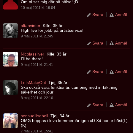
Om ni ser mig där så hälsa! ;D
10 maj 2011 kl. 19:04
Svara
Anmäl
altanvinter
Kille, 35 år
High five för jobb på artistservice!
9 maj 2011 kl. 21:45
Svara
Anmäl
Nicolassilver
Kille, 33 år
I'll be there!
9 maj 2011 kl. 21:41
Svara
Anmäl
LetsMakeOut
Tjej, 35 år
Ska också vara funktionär, camping med inrkíktning
säkerhet och jour
8 maj 2011 kl. 22:10
Svara
Anmäl
sensuellisabell
Tjej, 34 år
OMG hoppas i leva kommer iår igen xD Xd hon e bäst(L)
(K)
7 maj 2011 kl. 15:41