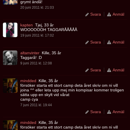
grymt ändå!
20 juni 2011 kl. 21:03
Svara
Anmäl
kapten
Tjej, 33 år
WOOOOOOH TAGGARÅÅÅÅÅ
19 juni 2011 kl. 17:02
Svara
Anmäl
altanvinter
Kille, 35 år
Taggarå! :D
9 juni 2011 kl. 12:08
Svara
Anmäl
mindded
Kille, 35 år
försöker starta ett stort camp deta året skriv om ni vill
joina ^^ eller leta upp mej min kompisar kommer troligen
sätta upp en skylt vid vårat
camp cya
7 juni 2011 kl. 19:44
Svara
Anmäl
mindded
Kille, 35 år
försöker starta ett stort camp deta året skriv om ni vill