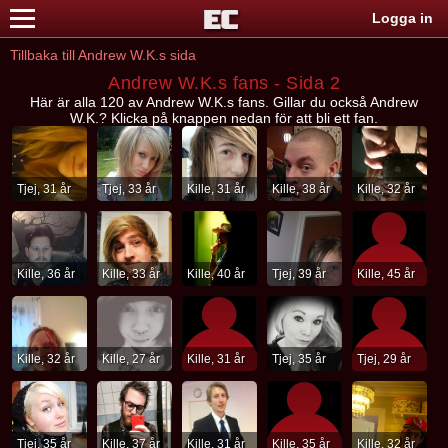
Logga in
Tillbaka till Andrew W.K.s sida
Andrew W.K.s fans - Sida 2
Här är alla 120 av Andrew W.K.s fans. Gillar du också Andrew
W.K.? Klicka på knappen nedan för att bli ett fan.
Tjej, 31 år
Tjej, 33 år
Kille, 31 år
Kille, 38 år
Kille, 32 år
Kille, 36 år
Kille, 33 år
Kille, 40 år
Tjej, 39 år
Kille, 45 år
Kille, 32 år
Kille, 27 år
Kille, 31 år
Tjej, 35 år
Tjej, 29 år
Tjej, 35 år
Kille, 37 år
Kille, 31 år
Kille, 35 år
Kille, 32 år