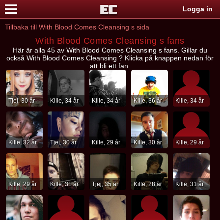
Logga in
Tillbaka till With Blood Comes Cleansing s sida
With Blood Comes Cleansing s fans
Här är alla 45 av With Blood Comes Cleansing s fans. Gillar du
också With Blood Comes Cleansing ? Klicka på knappen nedan för
att bli ett fan.
Tjej, 30 år
Kille, 34 år
Kille, 34 år
Kille, 36 år
Kille, 34 år
Kille, 32 år
Tjej, 30 år
Kille, 29 år
Kille, 30 år
Kille, 29 år
Kille, 29 år
Kille, 31 år
Tjej, 35 år
Kille, 28 år
Kille, 31 år