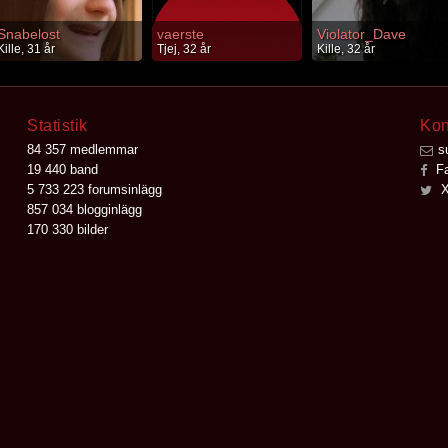
Snabelost
vaerste
Violator_Dave
Kille, 31 år
Tjej, 32 år
Kille, 32 år
Statistik
Kon
84 357 medlemmar
s
19 440 band
Fa
5 733 223 forumsinlägg
X
857 034 blogginlägg
170 330 bilder