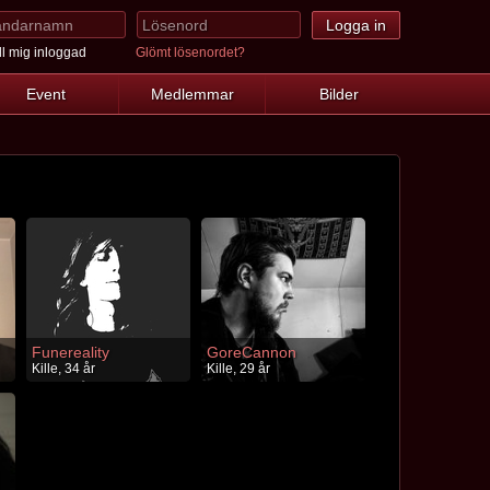
l mig inloggad
Glömt lösenordet?
Event
Medlemmar
Bilder
Funereality
GoreCannon
Kille, 34 år
Kille, 29 år