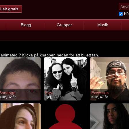
Helt gratis
Hål
Blogg
Grupper
Musik
animated ? Klicka på knappen nedan för att bli ett fan.
Bondage
Ewz
Excessus
Kille, 32 år
Tjej, 33 år
Kille, 47 år