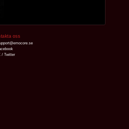
takta oss
upport@emocore.se
cebook
 / Twitter