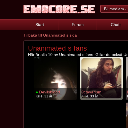
Bli medlem - 
Start
Forum
Chatt
Tillbaka till Unanimated s sida
Unanimated s fans
Här är alla 10 av Unanimated s fans. Gillar du också Un
●
Devilsblood
0ctavarium
Kille, 31 år
Kille, 33 år