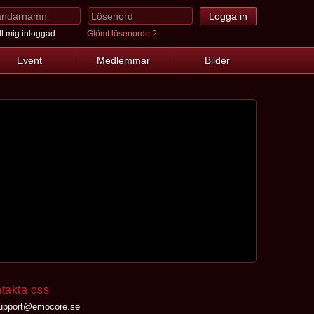
l mig inloggad
Glömt lösenordet?
Event
Medlemmar
Bilder
takta oss
upport@emocore.se