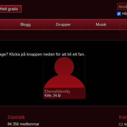
Helt gratis
Hål
Blogg
Grupper
Musik
ge? Klicka på knappen nedan för att bli ett fan.
EternalIdentity
Kille, 34 år
Statistik
Kon
84 356 medlemmar
s